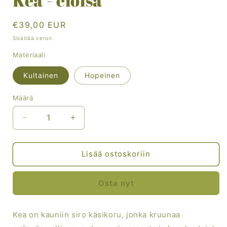
Kea - eloisa
Normaalihinta
€39,00 EUR
Sisältää veron.
Materiaali
Kultainen
Hopeinen
Määrä
Vähennä
Lisää
tuotteen
tuotteen
Kea
Kea
-
-
Lisää ostoskoriin
eloisa
eloisa
määrää
määrää
Osta nyt
Kea on kauniin siro käsikoru, jonka kruunaa