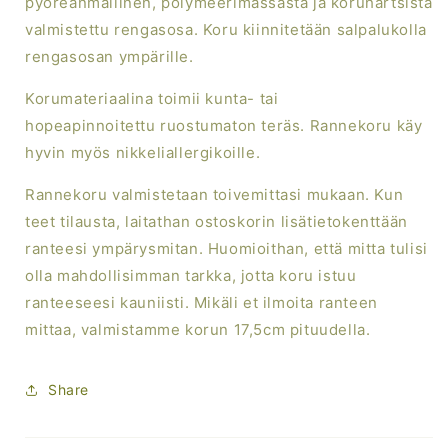
pyöreänmallinen, polymeerimassasta ja koruhartsista
valmistettu rengasosa. Koru kiinnitetään salpalukolla
rengasosan ympärille.
Korumateriaalina toimii kunta- tai
hopeapinnoitettu ruostumaton teräs. Rannekoru käy
hyvin myös nikkeliallergikoille.
Rannekoru valmistetaan toivemittasi mukaan. Kun
teet tilausta, laitathan ostoskorin lisätietokenttään
ranteesi ympärysmitan. Huomioithan, että mitta tulisi
olla mahdollisimman tarkka, jotta koru istuu
ranteeseesi kauniisti. Mikäli et ilmoita ranteen
mittaa, valmistamme korun 17,5cm pituudella.
Share