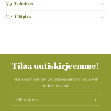
Toimitus
Ylläpito
Tilaa uutiskirjeemme!
Ihka ensimmäinen uutiskirjeemme on jo aivan
nurkan takana.
Sähköposti